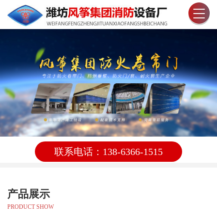
联系电话：138-6366-1515
产品展示
PRODUCT SHOW