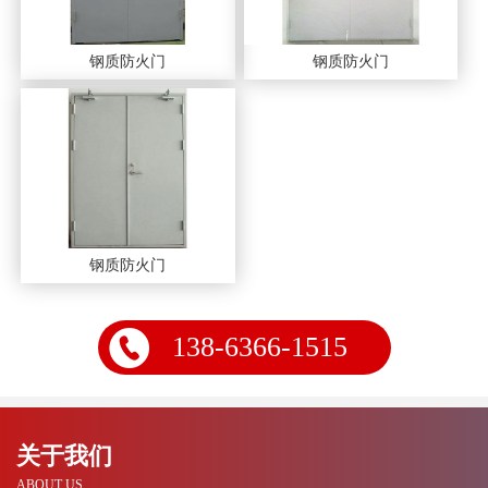
钢质防火门
钢质防火门
钢质防火门
138-6366-1515
关于我们
ABOUT US