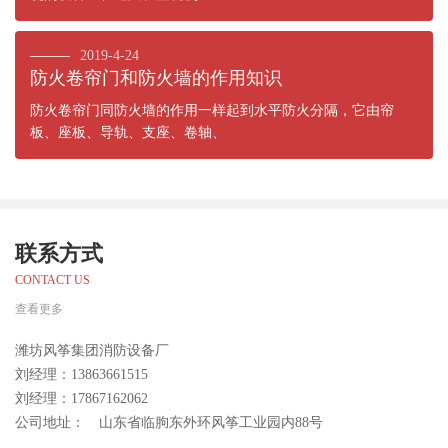
2019-4-24
防火卷帘门和防火墙的作用知识
防火卷帘门同防火墙的作用一样起到水平防火分隔，它由帘
板、座板、导轨、支座、卷轴、
联系方式
CONTACT US
查看更多
潍坊风筝集团消防设备厂
刘经理：13863661515
刘经理：17867162062
公司地址： 山东省临朐东外环风筝工业园内88号