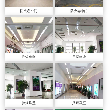
防火卷帘门
防火卷帘门
挡烟垂壁
挡烟垂壁
挡烟垂壁
挡烟垂壁