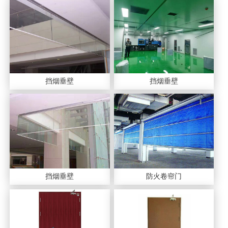
挡烟垂壁
挡烟垂壁
挡烟垂壁
防火卷帘门