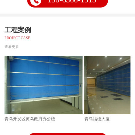
工程案例
PROJECT CASE
查看更多
青岛开发区黄岛政府办公楼
青岛福楼大厦