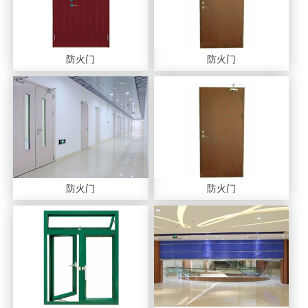
防火门
防火门
防火门
防火门